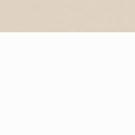
Praesent dapibus tristique
augue id suscipit odio
volutpat in. Nullam
maximus facilisis tellus in
consectetur.